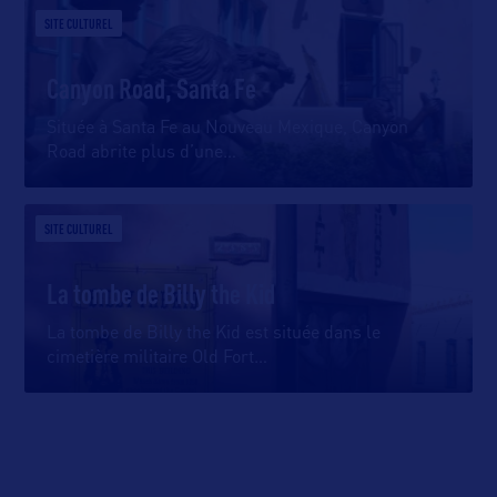
SITE CULTUREL
Canyon Road, Santa Fe
Située à Santa Fe au Nouveau Mexique, Canyon
Road abrite plus d’une
…
SITE CULTUREL
La tombe de Billy the Kid
La tombe de Billy the Kid est située dans le
cimetière militaire Old Fort
…