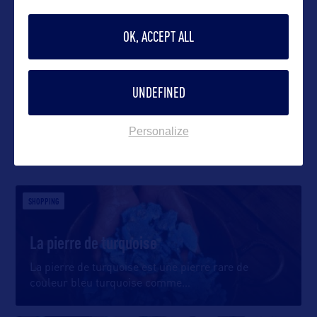
OK, ACCEPT ALL
VOIR LE SITE
UNDEFINED
Personalize
DANS LA MÊME CATEGORIE
SHOPPING
La pierre de turquoise
La pierre de turquoise est une pierre rare de
couleur bleu turquoise comme
…