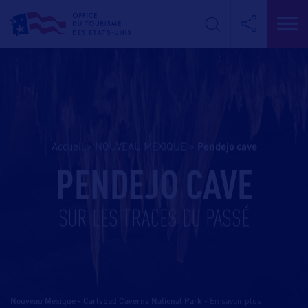
Accueil
>
NOUVEAU MEXIQUE
>
pendejo cave
PENDEJO CAVE
SUR LES TRACES DU PASSÉ
Nouveau Mexique - Carlsbad Caverns National Park
-
En savoir plus