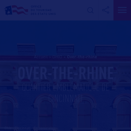
Accueil
>
OHIO
>
over-the-rhine
OVER-THE-RHINE
QUARTIER EMBLÉMATIQUE DE
CINCINNATI
Ohio - Cincinnati
-
En savoir plus