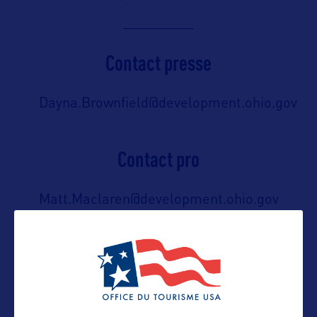
Contact presse
Dayna.Brownfield@development.ohio.gov
Contact pro
Matt.Maclaren@development.ohio.gov
Contact grand public
askohiotourism@development.ohio.gov