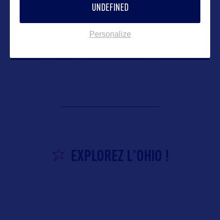
UNDEFINED
Personalize
Spring Grove Cemetery
EXPLOREZ L'OHIO !