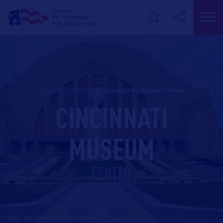
Accueil
>
OHIO
>
cincinnati museum center
CINCINNATI
MUSEUM
CENTER
Ohio - Cincinnati Museum Center
-
En savoir plus