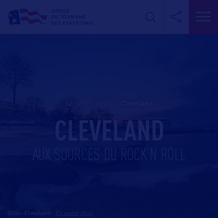
Accueil
>
OHIO
>
cleveland
CLEVELAND
AUX SOURCES DU ROCK’N ROLL
Ohio - Cleveland
-
En savoir plus