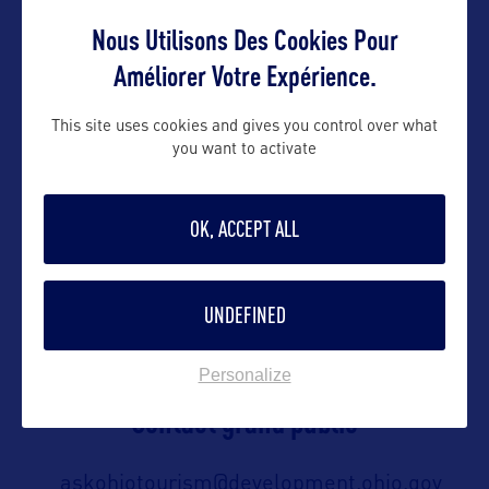
Columbus, OH 43216-1001 – USA
Nous Utilisons Des Cookies Pour
Améliorer Votre Expérience.
Contact presse
This site uses cookies and gives you control over what
you want to activate
Dayna.Brownfield@development.ohio.gov
OK, ACCEPT ALL
Contact pro
UNDEFINED
Matt.Maclaren@development.ohio.gov
Personalize
Contact grand public
askohiotourism@development.ohio.gov