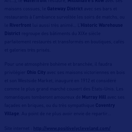
Art…), le
Waterfront
restauré,
Millionaire’s Row
avec ses
maisons cossues, le
Gateway District
avec ses bars et
restaurants à l’ambiance survoltée les soirs de matchs, ou
le
Riverfront
lui aussi très animé… L’
Historic Warehouse
District
regroupe des bâtiments du XIXe siècle
parfaitement restaurés et transformés en boutiques, cafés
et galeries très prisés.
Pour une atmosphère bohème et branchée, il faudra
privilégier
Ohio City
avec ses maisons victoriennes en bois
et son Westside Market, inauguré en 1912 et considéré
comme le plus grand marché couvert des Etats-Unis. Les
romantiques tomberont amoureux de
Murray Hill
avec ses
façades en briques, ou du très sympathique
Coventry
Village
. Au point de ne plus avoir envie de repartir…
http://www.positivelycleveland.com/
Site internet :