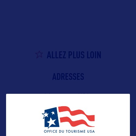
ALLEZ PLUS LOIN
ADRESSES
Adresse aux USA :
TourismOhio
P.O. Box 1001