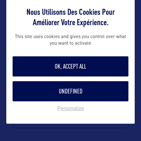
Contact grand public
Nous Utilisons Des Cookies Pour
Améliorer Votre Expérience.
Olivier@orkestra-tourism.com
This site uses cookies and gives you control over what
you want to activate
Suivre
OK, ACCEPT ALL
UNDEFINED
Personalize
VOIR LE SITE