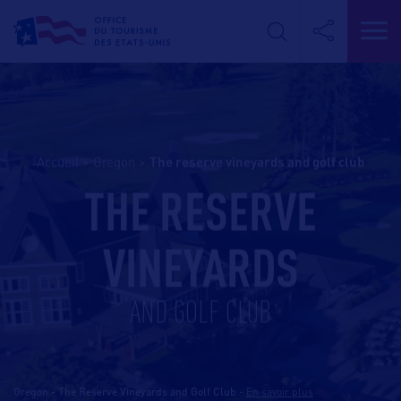
Accueil
>
Oregon
>
the reserve vineyards and golf club
THE RESERVE
VINEYARDS
AND GOLF CLUB
Oregon - The Reserve Vineyards and Golf Club
-
En savoir plus