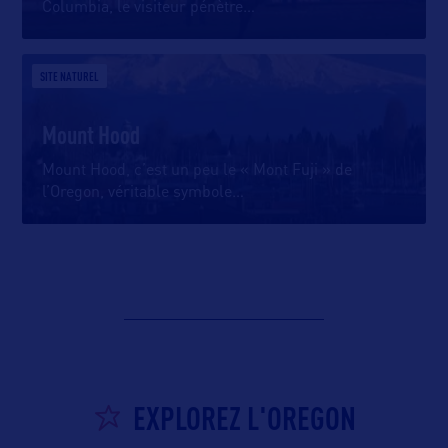
Columbia, le visiteur pénètre
…
SITE NATUREL
Mount Hood
Mount Hood, c’est un peu le « Mont Fuji » de
l’Oregon, véritable symbole
…
EXPLOREZ L'OREGON