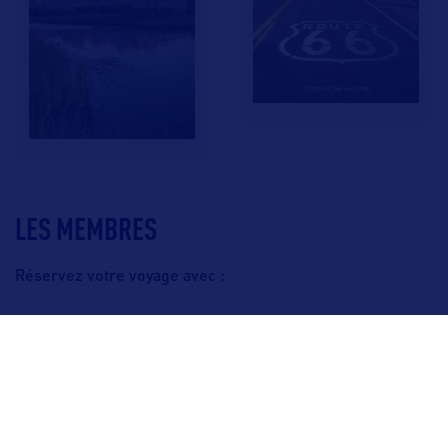
LES MEMBRES
Réservez votre voyage avec :
F.A.Q.
Crédits & Copyright
Mentions légales
Gestion des cookies
Politique de protection des données personnelles