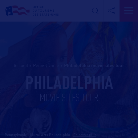
Accueil
>
Pennsylvanie
>
philadelphia movie sites tour
PHILADELPHIA
MOVIE SITES TOUR
Pennsylvanie - Mural Arts Philadelphia
-
En savoir plus