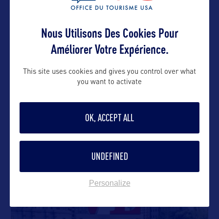
Nous Utilisons Des Cookies Pour
Améliorer Votre Expérience.
DANS LA MÊME CATEGORIE
This site uses cookies and gives you control over what
you want to activate
SITE CULTUREL
OK, ACCEPT ALL
Fondation Barnes
La Fondation Barnes est la plus grande collection
UNDEFINED
privée de tableaux de
…
Personalize
SITE NATUREL