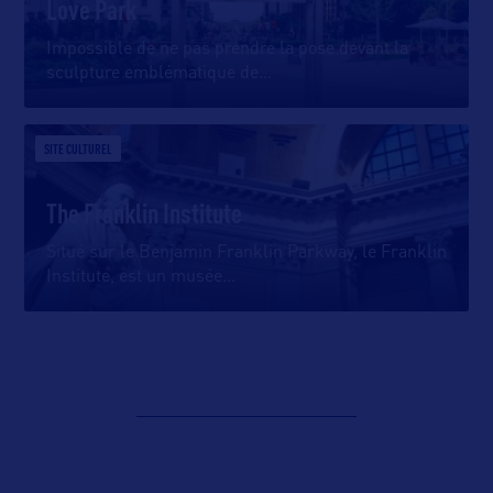
Love Park
Impossible de ne pas prendre la pose devant la
sculpture emblématique de
…
SITE CULTUREL
The Franklin Institute
Situé sur le Benjamin Franklin Parkway, le Franklin
Institute, est un musée
…