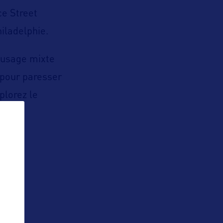
ce Street
iladelphie.
 usage mixte
t pour paresser
xplorez le