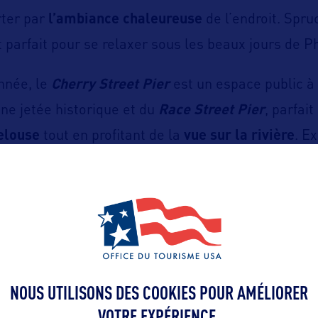
rter par
l’ambiance chaleureuse
de l’endroit. Spru
 parfait pour se relaxer sous les beaux jours de Ph
année, le
Cherry Street Pier
est un espace public à
une jetée historique et du
Race Street Pier
, parfai
elouse
tout en profitant de la
vue sur la rivière
. E
, historique et inspirant de la ville !
ttps://www.delawareriverwaterfront.com/
NOUS UTILISONS DES COOKIES POUR AMÉLIORER
VOTRE EXPÉRIENCE.