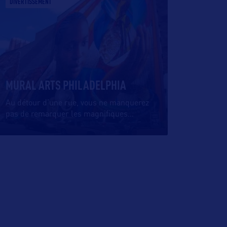
DIVERTISSEMENT
MURAL ARTS PHILADELPHIA
Au détour d’une rue, vous ne manquerez
pas de remarquer les magnifiques
…