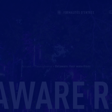
FORMALITÉS D'ENTRÉE
Accueil
>
Pennsylvanie
>
delaware river waterfront
AWARE R