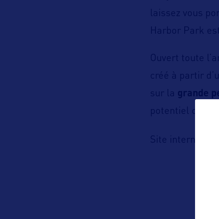
laissez vous po
Harbor Park est
Ouvert toute l’
créé à partir d’
sur la
grande p
potentiel créatif
h
Site internet :