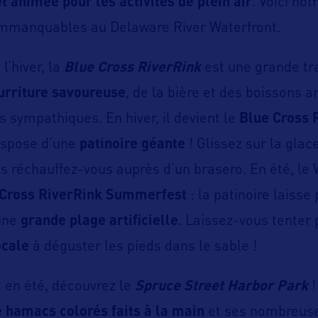
et animée pour les activités de plein air
. Voici not
immanquables au Delaware River Waterfront.
l’hiver, la
Blue Cross RiverRink
est une grande tra
urriture savoureuse
, de la bière et des boissons ar
s sympathiques. En hiver, il devient le
Blue Cross 
ispose d’une
patinoire géante
! Glissez sur la glac
s réchauffez-vous auprès d’un brasero. En été, le 
 Cross RiverRink Summerfest
: la patinoire laisse
une
grande plage artificielle
. Laissez-vous tenter
ocale
à déguster les pieds dans le sable !
 en été, découvrez le
Spruce Street Harbor Park
!
 hamacs colorés faits à la main
et ses nombreuse