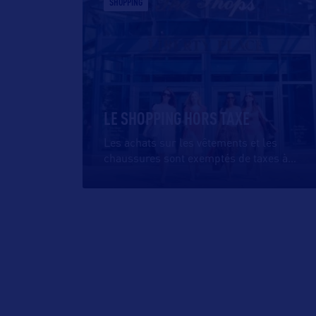
SHOPPING
LE SHOPPING HORS TAXE
Les achats sur les vêtements et les
chaussures sont exemptés de taxes à
…