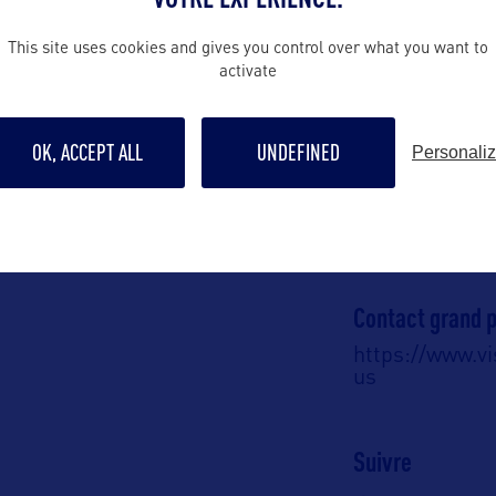
This site uses cookies and gives you control over what you want to
ALLEZ PLUS LOIN
activate
OK, ACCEPT ALL
UNDEFINED
Personali
Contact presse
tourismdev@t
Contact grand p
https://www.v
us
Suivre