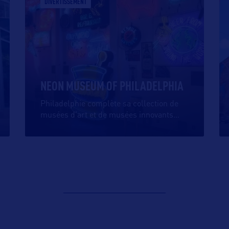
DIVERTISSEMENT
NEON MUSEUM OF PHILADELPHIA
Philadelphie complète sa collection de
musées d’art et de musées innovants
…