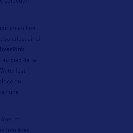
re sélection
dition où l’on
tisanales, ainsi
RiverRink
e au pied de la
Winterfest
 place au
 par une
 Avec sa
s lumières,