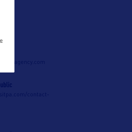
ze
ierneyagency.com
ublic
isitpa.com/contact-