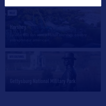
VILLE
Hershey
La ville doit son nom à Milton Hershey, célèbre
entrepreneur américain
…
SITE CULTUREL
Gettysburg National Military Park