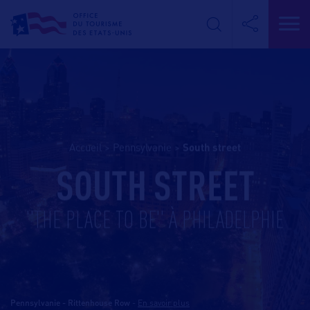
Accueil
>
Pennsylvanie
>
south street
SOUTH STREET
"THE PLACE TO BE" À PHILADELPHIE
Pennsylvanie - Rittenhouse Row
-
En savoir plus