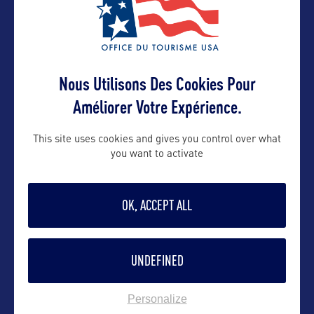
VOIR LE SITE
Nous Utilisons Des Cookies Pour
Améliorer Votre Expérience.
This site uses cookies and gives you control over what
you want to activate
DANS LA MÊME CATEGORIE
OK, ACCEPT ALL
SHOPPING
UNDEFINED
Les marchés de Philadelphie
Pour une ambiance locale garantie à Philadelphie,
Personalize
allez faire un tour du
…