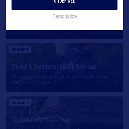
UNDEFINED
The Greenbrier
Personalize
Situé à White Sulphur Springs en Virginie
Occidentale, The Greenbrier est
…
SITE NATUREL
Durbin & Greenbrier Valley Railroad
Découvrir la Virginie Occidentale en train : tel est
l’objectif de Durbin
…
SITE NATUREL
Tu-Endie-Wei State Park