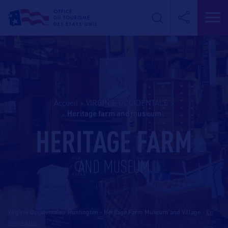
Accueil
>
VIRGINIE OCCIDENTALE
>
heritage farm and museum
HERITAGE FARM
AND MUSEUM
Virginie Occidentale - Huntington - Heritage Farm Museum and Village
-
En
savoir plus