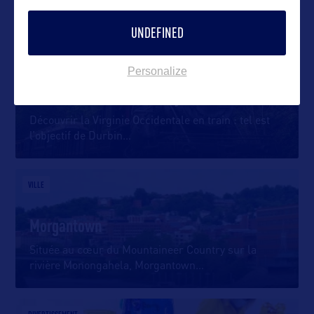
DANS LA MÊME CATEGORIE
UNDEFINED
SITE NATUREL
Personalize
Durbin & Greenbrier Valley Railroad
Découvrir la Virginie Occidentale en train : tel est
l’objectif de Durbin
…
VILLE
Morgantown
Située au cœur du Mountaineer Country sur la
rivière Monongahela, Morgantown
…