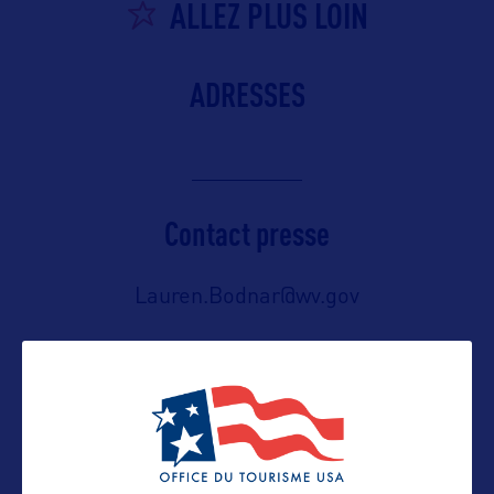
ALLEZ PLUS LOIN
ADRESSES
Contact presse
Lauren.Bodnar@wv.gov
Contact grand public
tourisminfo@wv.gov