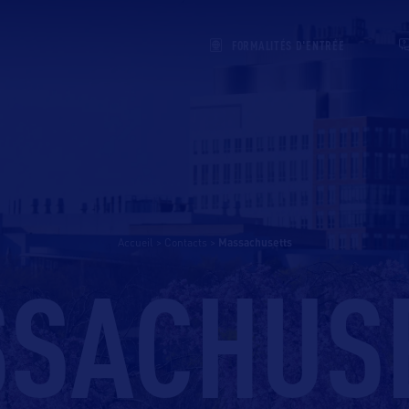
FORMALITÉS D'ENTRÉE
Accueil
>
Contacts
>
massachusetts
SACHUS