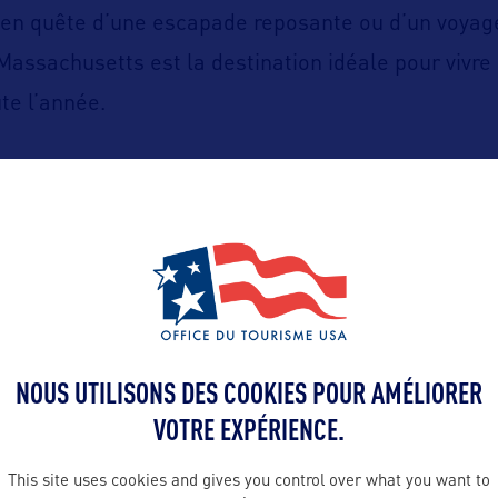
 en quête d’une escapade reposante ou d’un voyag
 Massachusetts est la destination idéale pour vivre
te l’année.
visitma.com
plus, rendez-vous sur
.
NOUS UTILISONS DES COOKIES POUR AMÉLIORER
ALLEZ PLUS LOIN
VOTRE EXPÉRIENCE.
This site uses cookies and gives you control over what you want to