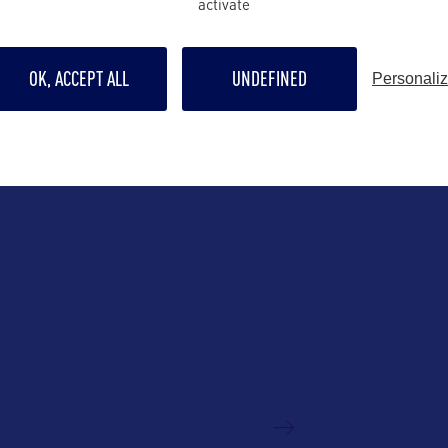
activate
Contact pro
Julie.Arrison-
OK, ACCEPT ALL
UNDEFINED
Personali
Bishop@mass.
reads.com/@visitma
Contact grand p
vacationinfo.
Suivre
VOIR LE SITE