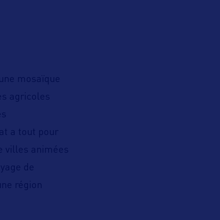
e une mosaïque
s agricoles
es
at a tout pour
re villes animées
oyage de
une région