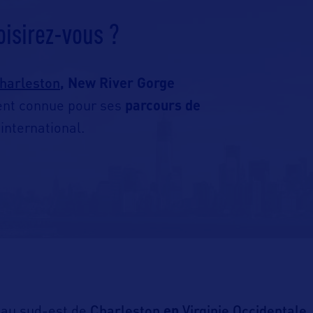
oisirez-vous ?
harleston
,
New River Gorge
ent connue pour ses
parcours de
international.
Charleston
Virginie Occidentale
 au sud-est de
en
,