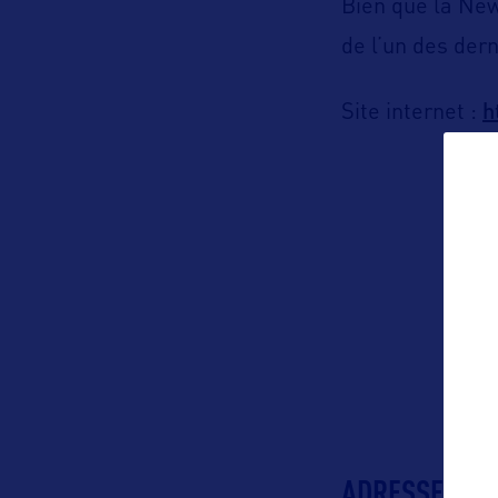
Bien que la New 
de l’un des dern
h
Site internet :
ADRESSES