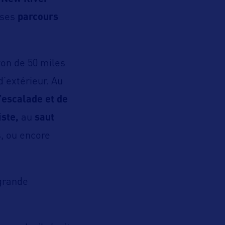
 ses
parcours
yon de 50 miles
d’extérieur. Au
’escalade et de
iste,
au
saut
, ou encore
 grande