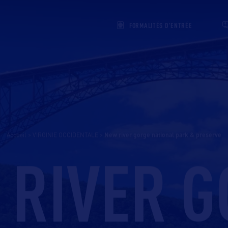
FORMALITÉS D'ENTRÉE
Accueil
>
VIRGINIE OCCIDENTALE
>
new river gorge national park & preserve
 RIVER G