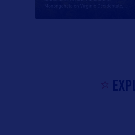
Monongahela en Virginie Occidentale,
…
EXPL