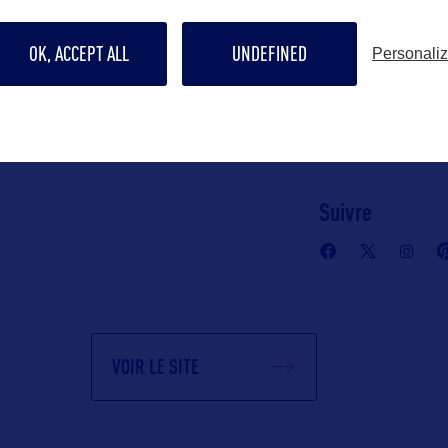
Lauren.Bodna
OK, ACCEPT ALL
UNDEFINED
Personali
Contact grand p
tourisminfo@w
Suivre
VOIR LE SITE