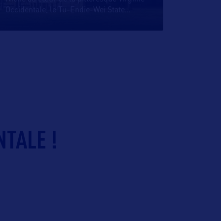
Occidentale, le Tu-Endie-Wei State
…
NTALE !