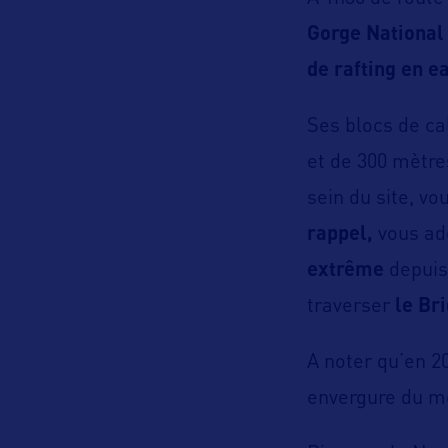
Gorge National
de rafting en e
Ses blocs de cal
et de 300 mètres
sein du site, vo
rappel,
vous a
extrême
depuis
traverser
le Br
A noter qu’en 2
envergure du mo