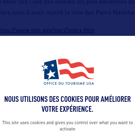
River soit l’une des rivières les plus anciennes du
iers sites à avoir rejoint la liste des Parcs Nation
ttps://www.nps.gov/neri/index.htm
NOUS UTILISONS DES COOKIES POUR AMÉLIORER
ALLEZ PLUS LOIN
VOTRE EXPÉRIENCE.
This site uses cookies and gives you control over what you want to
activate
Contact presse