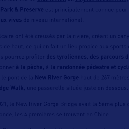
 Park & Preserve
est principalement connue pour
aux vives
de niveau international.
caire ont été creusés par la rivière, créant un can
 de haut, ce qui en fait un lieu propice aux sports 
us pourrez profiter
des tyroliennes, des parcours d
donner
à la pêche,
à
la randonnée pédestre et cycl
 le pont de la
New River Gorge
haut de 267 mètres
idge Walk,
une passerelle située juste en dessous.
021, le New River Gorge Bridge avait la 5ème plus
nde, les 4 premières se trouvant en Chine.