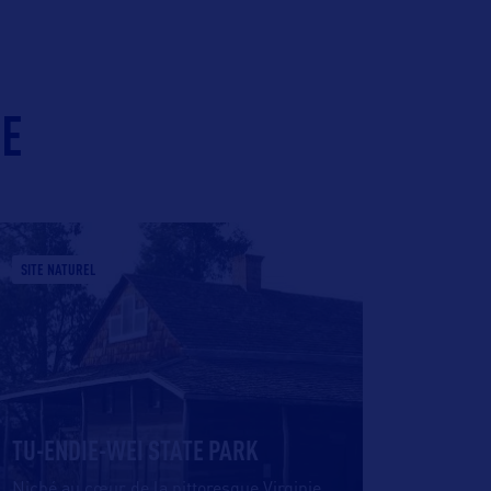
IE
SITE NATUREL
TU-ENDIE-WEI STATE PARK
Niché au cœur de la pittoresque Virginie