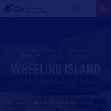
Accueil
>
VIRGINIE OCCIDENTALE
>
wheeling island hotel casino and racetrack
WHEELING ISLAND
HOTEL CASINO AND RACETRACK
Virginie Occidentale - Wheeling - Wheeling Island Hotel Casino and
Racetrack
-
En savoir plus