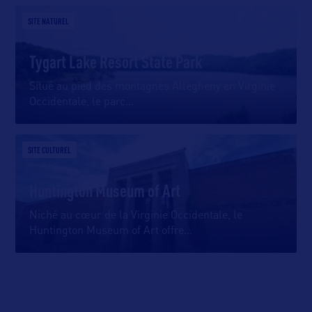
SITE NATUREL
Tygart Lake Resort State Park
Situé au pied des montagnes Allegheny en Virginie
Occidentale, le parc
…
SITE CULTUREL
Huntington Museum of Art
Niché au cœur de la Virginie Occidentale, le
Huntington Museum of Art offre
…