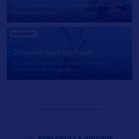
La promenade de Virginia Beach offre près de 5km
de sentier pavé allant
…
DIVERTISSEMENT
Chesapeake Bay Bridge Tunnel
Que vous alliez vers le Nord ou le Sud, vous
emprunterez le Chesapeake
…