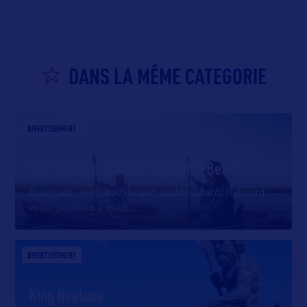
DANS LA MÊME CATEGORIE
DIVERTISSEMENT
Les sports nautiques à Virginia Beach
Baignade, surf, bodyboard, paddleboard, flyboard,
voile, planche à voile,
…
DIVERTISSEMENT
King Neptune