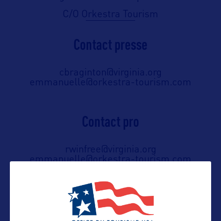
C/O Orkestra Tourism
Contact presse
cbraginton@virginia.org
emmanuelle@orkestra-tourism.com
Contact pro
rwinfree@virginia.org
emmanuelle@orkestra-tourism.com
Contact grand public