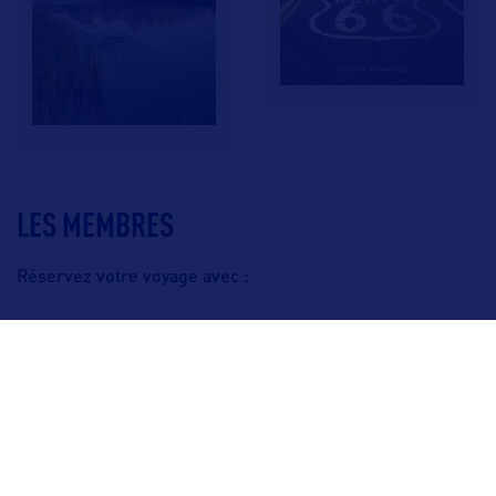
LES MEMBRES
Réservez votre voyage avec :
F.A.Q.
Crédits & Copyright
Mentions légales
Gestion des cookies
Politique de protection des données personnelles