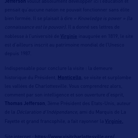
Jefferson
voulut absolument développer ici l’éducation et
pensait qu’aucune nation ne pouvait fonctionner sans élite
bien formée. Il se plaisait à dire
« Knowledge is power »
(la
connaissance est le pouvoir).
Il a donné ses lettres de
Virginie
noblesse à l’université de
inaugurée en 1819, le site
est d’ailleurs inscrit au patrimoine mondial de l’Unesco
depuis 1987.
Indispensable pour conclure la visite : la demeure
,
historique du Président,
Monticello
se visite et surplombe
les vallées de Charlottesville. Vous comprendrez alors,
comment par son intelligence et son ouverture d’esprit,
Thomas Jefferson
, 3ème Président des Etats-Unis, auteur
de la
Déclaration d’Indépendance,
ami du Marquis de La
Virginie.
Fayette et grand francophile, a fait rayonner la
https://www.visitcharlottesville.org/
Site internet :