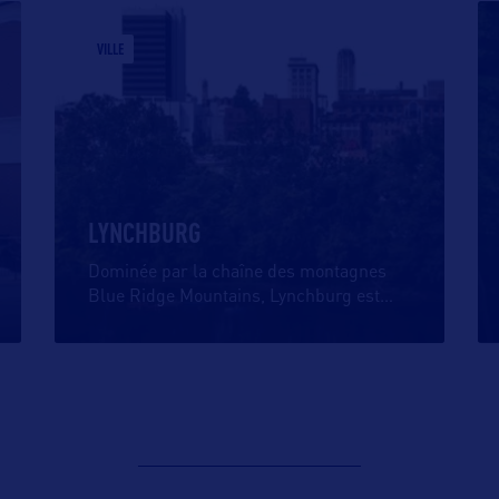
VILLE
LYNCHBURG
Dominée par la chaîne des montagnes
Blue Ridge Mountains, Lynchburg est
…