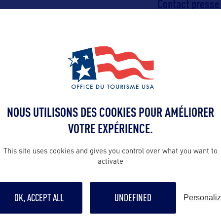
Contact presse
cbraginton@vir
emmanuelle@o
m Corporation
tourism.com
Suite 900,
Contact pro
rwinfree@virgi
emmanuelle@o
NOUS UTILISONS DES COOKIES POUR AMÉLIORER
tourism.com
en France :
VOTRE EXPÉRIENCE.
m Corporation
Contact grand p
This site uses cookies and gives you control over what you want to
ourism
activate
rwinfree@virgi
emmanuelle@o
tourism.com
OK, ACCEPT ALL
UNDEFINED
Personali