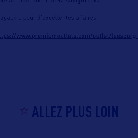
Washington DC
ure au nord-ouest de
.
asins pour d’excellentes affaires !
ttps://www.premiumoutlets.com/outlet/leesburg
ALLEZ PLUS LOIN