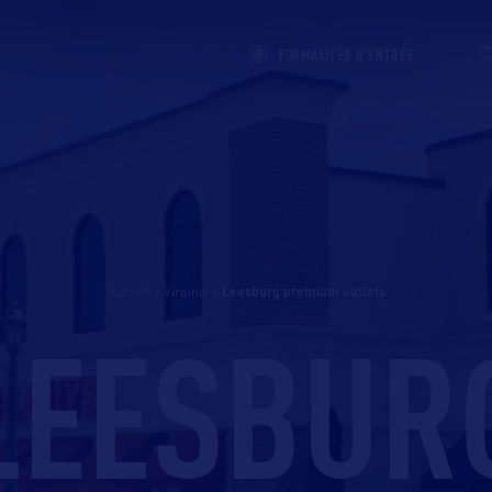
FORMALITÉS D'ENTRÉE
Accueil
>
Virginie
>
leesburg premium outlets
LEESBUR