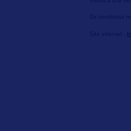
moins d’une he
De nombreux mag
h
Site internet :