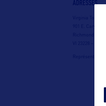
ADRESSES
Virginia Touris
901 E. Cary St. 
Richmond
VI 23228 – USA
Représentation 
Virginia Touris
C/O Orkestra T