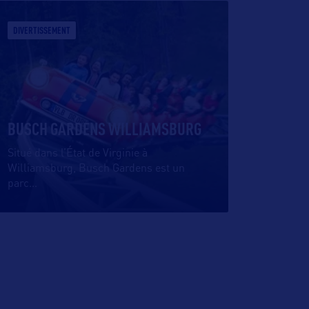
DIVERTISSEMENT
BUSCH GARDENS WILLIAMSBURG
Situé dans l’État de Virginie à
Williamsburg, Busch Gardens est un
parc
…