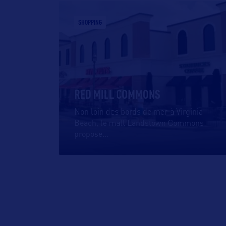
SHOPPING
RED MILL COMMONS
Non loin des bords de mer à Virginia
Beach, le mall Landstown Commons
propose
…