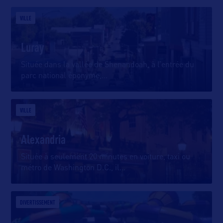
VILLE
Luray
Située dans la vallée de Shenandoah, à l’entrée du
parc national éponyme,
…
VILLE
Alexandria
Située à seulement 20 minutes en voiture, taxi ou
métro de Washington D.C., il
…
DIVERTISSEMENT