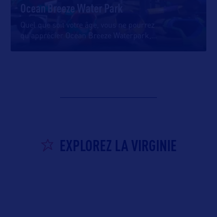
Ocean Breeze Water Park
Quel que soit votre âge, vous ne pourrez
qu’apprécier Ocean Breeze Waterpark,
…
EXPLOREZ LA VIRGINIE