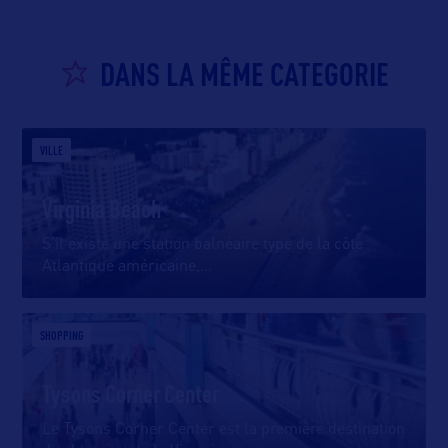
DANS LA MÊME CATEGORIE
VILLE
Virginia Beach
S’il existe une station balnéaire type de la côte
Atlantique américaine,
…
SHOPPING
Tysons Corner Center
Le Tysons Corner Center est la première destination