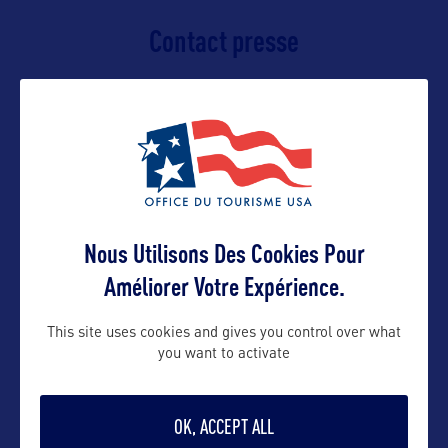
Contact presse
cbraginton@virginia.org
emmanuelle@orkestra-tourism.com
Contact pro
Nous Utilisons Des Cookies Pour
rwinfree@virginia.org
emmanuelle@orkestra-tourism.com
Améliorer Votre Expérience.
This site uses cookies and gives you control over what
Contact grand public
you want to activate
rwinfree@virginia.org
OK, ACCEPT ALL
emmanuelle@orkestra-tourism.com