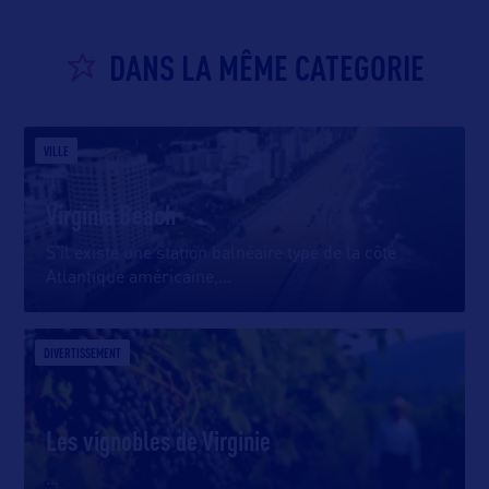
DANS LA MÊME CATEGORIE
VILLE
Virginia Beach
S’il existe une station balnéaire type de la côte
Atlantique américaine,
…
DIVERTISSEMENT
Les vignobles de Virginie
…