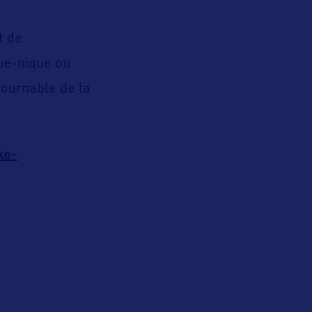
t de
ue-nique ou
ournable de la
ke-