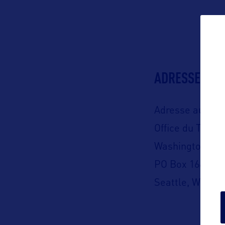
ADRESSES
Adresse aux US
Office du Touri
Washington Sta
PO Box 16612
Seattle, WA 981
Représentation 