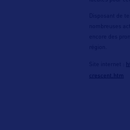
idéales pour ceu
Disposant de te
nombreuses acti
encore des prom
région.
h
Site internet :
crescent.htm