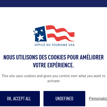
ALLEZ PLUS LOIN
Contact presse
claire@bworl
A :
NOUS UTILISONS DES COOKIES POUR AMÉLIORER
sme de
Contact pro
VOTRE EXPÉRIENCE.
te
barbara@bwo
This site uses cookies and gives you control over what you want to
activate
16
Contact grand p
tourisminfo@
OK, ACCEPT ALL
UNDEFINED
Personali
en France :