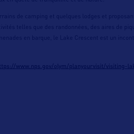
x en quête de tranquillité et de nature.
rrains de camping et quelques lodges et proposan
vités telles que des randonnées, des aires de piq
enades en barque, le Lake Crescent est un incont
ttps://www.nps.gov/olym/planyourvisit/visiting-la