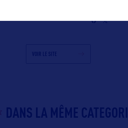
ommunication
Suivre
léber
FRANCE
c)
VOIR LE SITE
DANS LA MÊME CATEGOR