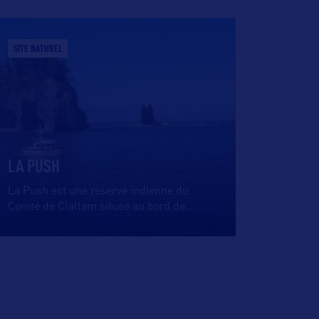
SITE NATUREL
LA PUSH
La Push est une réserve indienne du
Comté de Clallam située au bord de
…