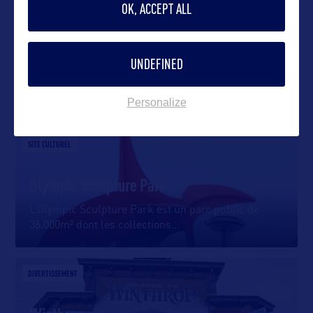
OK, ACCEPT ALL
UNDEFINED
DANS LA MÊME CATEGORIE
Personalize
SITE CULTUREL
Olympic Sculpture Park
L’Olympic Sculpture Park est un parc public de
36.000m² dont les collections
…
DIVERTISSEMENT