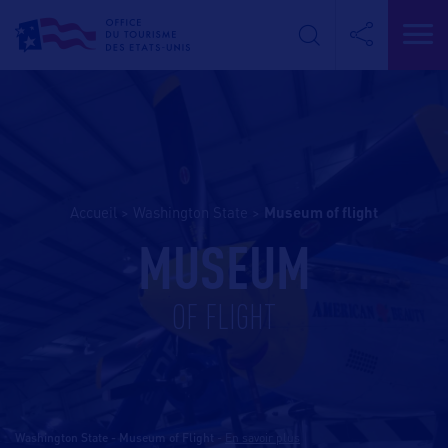
Accueil
>
Washington State
>
museum of flight
MUSEUM
OF FLIGHT
Washington State - Museum of Flight
-
En savoir plus