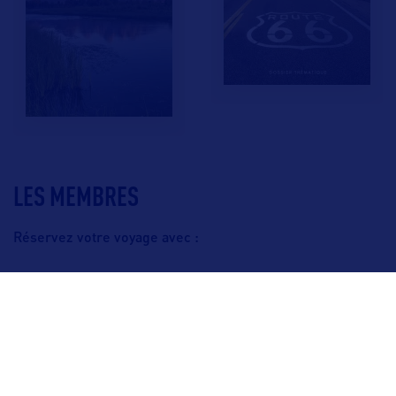
LES MEMBRES
Réservez votre voyage avec :
F.A.Q.
Crédits & Copyright
Mentions légales
Gestion des cookies
Politique de protection des données personnelles