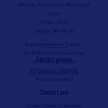
Office du Tourisme de Washington
State
PO Box 16612
Seattle, WA 98116
Représentation en France :
C/o B World Communication
Contact presse
32/34 Avenue Kléber
75116 Paris – FRANCE
claire@bworldcom.com
(Fermé au public)
Contact pro
barbara@bworldcom.com