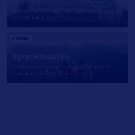
Winthrop
Winthrop est un village « far-West » situé au cœur
de la Methow Valley,
…
SITE NATUREL
Olympic National Park
La Péninsule Olympique est située à l’extrême
nord-ouest des États-Unis,
…