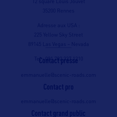
12 square Louis Jouvet
35200 Rennes
Adresse aux USA :
225 Yellow Sky Street
89145 Las Vegas – Nevada
Contact presse
Tel : 001 702 337 1210
emmanuelle@scenic-roads.com
Contact pro
emmanuelle@scenic-roads.com
Contact grand public