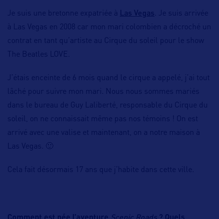
Las Vegas
Je suis une bretonne expatriée à
. Je suis arrivée
à Las Vegas en 2008 car mon mari colombien a décroché un
contrat en tant qu’artiste au Cirque du soleil pour le show
The Beatles LOVE.
J’étais enceinte de 6 mois quand le cirque a appelé, j’ai tout
lâché pour suivre mon mari. Nous nous sommes mariés
dans le bureau de Guy Laliberté, responsable du Cirque du
soleil, on ne connaissait même pas nos témoins ! On est
arrivé avec une valise et maintenant, on a notre maison à
Las Vegas. 🙂
Cela fait désormais 17 ans que j’habite dans cette ville.
Scenic Roads
Comment est née l’aventure
? Quels