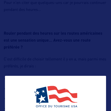
Pour n’en citer que quelques-uns car je pourrais continuer
pendant des heures…
Rouler pendant des heures sur les routes américaines
est une sensation unique… Avez-vous une route
préférée ?
C’est difficile de choisir tellement il y en a, mais parmi mes
préférés, je dirais :
La route de Hana
à Maui
les Keys
La route qui rejoint
en Floride
La Scenic Road 12
vers Bryce Canyon
La Pacific Coast Highway 1
– En tant que Bretonne,