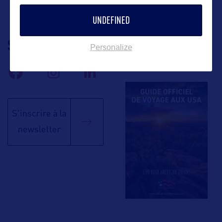
UNDEFINED
SUIVEZ-NOUS
TÉLÉCHARGEZ LA
Personalize
BROCHURE
S'inscrire à la
newsletter