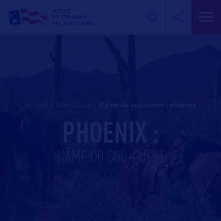
Accueil
>
Non classé
>
l’âme du sud-ouest : phoenix
PHOENIX :
L'ÂME DU SUD-OUEST