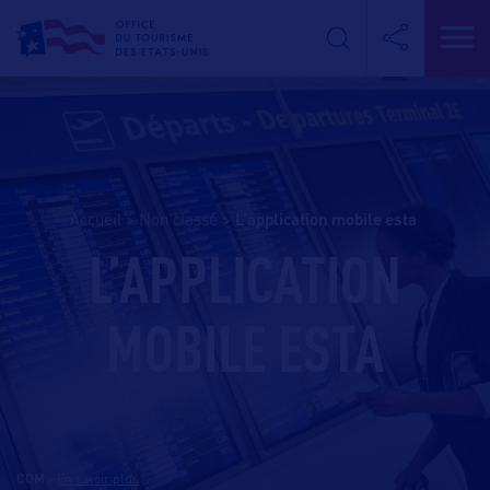
Accueil
>
Non classé
>
l’application mobile esta
L’APPLICATION
MOBILE ESTA
COM
-
En savoir plus