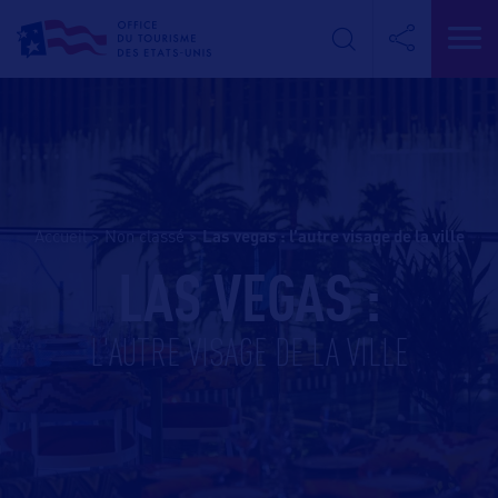
Accueil
>
Non classé
>
las vegas : l’autre visage de la ville
LAS VEGAS :
L'AUTRE VISAGE DE LA VILLE