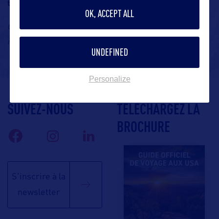
toute nouvelle liaison directe le 15 avril 2026.
OK, ACCEPT ALL
Contact : LVCVA,
Office du Tourisme de Las Vegas
,
Site
www.visitlasvegas.com
internet :
UNDEFINED
Personalize
SUIVEZ-NOUS
TÉLÉCHARGEZ LA
BROCHURE
S'inscrire à la
newsletter