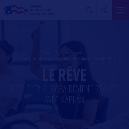
Accueil
>
Non classé
>
le rêve d’étudier aux usa devient réalité avec kaplan
LE RÊVE
D’ÉTUDIER AUX USA DEVIENT RÉALITÉ
AVEC KAPLAN