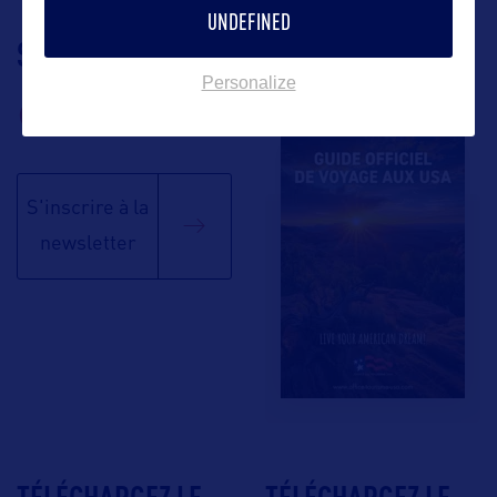
UNDEFINED
SUIVEZ-NOUS
TÉLÉCHARGEZ LA
Personalize
BROCHURE
S'inscrire à la
newsletter