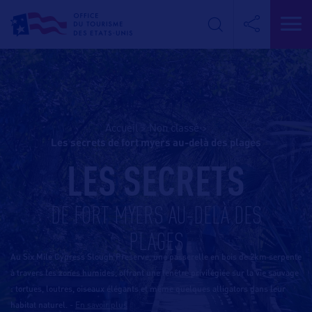
Accueil
>
Non classé
>
les secrets de fort myers au-delà des plages
LES SECRETS
DE FORT MYERS AU-DELÀ DES
PLAGES
Au Six Mile Cypress Slough Preserve, une passerelle en bois de 2km serpente
à travers les zones humides, offrant une fenêtre privilégiée sur la vie sauvage
: tortues, loutres, oiseaux élégants et même quelques alligators dans leur
habitat naturel.
-
En savoir plus