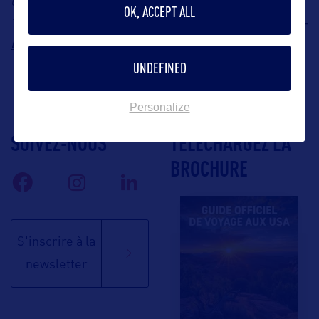
Contact : Orkestra Tourism, Représentation de l’Office de
OK, ACCEPT ALL
olivier@orkestra-
Tourisme de l’Oregon en France, E-mail :
tourism.com
https://traveloregon.com/
, Site internet :
UNDEFINED
Personalize
SUIVEZ-NOUS
TÉLÉCHARGEZ LA
BROCHURE
S'inscrire à la
newsletter