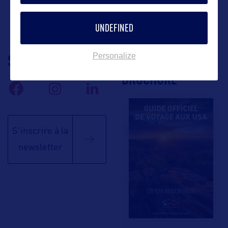
UNDEFINED
SUIVEZ-NOUS
TÉLÉCHARGEZ LA
Personalize
BROCHURE
S'inscrire à la
newsletter