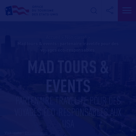
Accueil
>
Non classé
>
mad tours & events : partenaire travelife pour des
voyages éco-responsables
MAD TOURS &
EVENTS
PARTENAIRE TRAVELIFE POUR DES
VOYAGES ÉCO-RESPONSABLES AUX
USA
Visit Idaho
-
En savoir plus