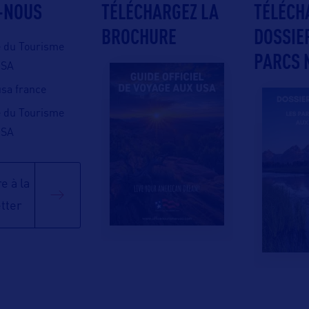
-NOUS
TÉLÉCHARGEZ LA
TÉLÉCH
BROCHURE
DOSSIE
e du Tourisme
PARCS 
USA
 usa france
e du Tourisme
USA
e à la
tter