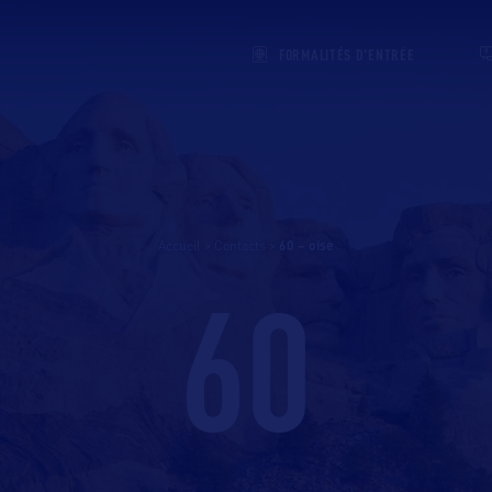
FORMALITÉS D'ENTRÉE
Accueil
>
Contacts
>
60 – oise
60