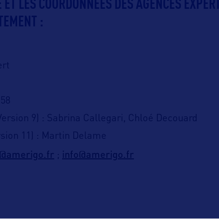
TE ET LES COORDONNÉES DES AGENCES EXPER
TEMENT :
ert
 58
ersion 9) : Sabrina Callegari, Chloé Decouard
sion 11) : Martin Delame
5@amerigo.fr
info@amerigo.fr
;