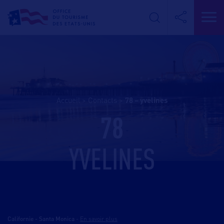
Accueil
>
Contacts
>
78 – yvelines
78
YVELINES
Californie - Santa Monica
-
En savoir plus