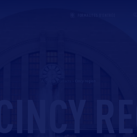
FORMALITÉS D'ENTRÉE
Accueil
>
Contacts
>
cincy region
CINCY R