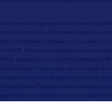
 bourbon du Kentucky et que l’aventure urbaine se 
les tunnels de lagunage datant d’avant la prohibi
ans l’une des plus de 60 brasseries locales, puis t
lorer les distilleries artisanales et vous lancer sur
n Trail®. Faites une randonnée sur un site class
ESCO, plongez dans les histoires profondes du Na
lroad Freedom Center, situé sur les rives de la riv
ncouragez la première équipe professionnelle de b
 Cincinnati Reds. Promenez-vous ensuite dans les 
gion, riches en architecture, ou montez dans le tr
’art public à chaque coin de rue dans « la meilleure