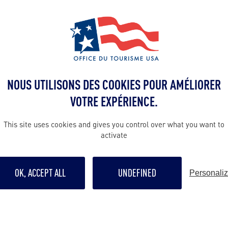
 l’art de rue (USA Today) ».
irects de Paris et de Londres vers CVG et à moins 
la région de Cincy
es États-Unis,
est l’endroit idéal
 aventure américaine ! Alors, qu’attendez-vous 
NOUS UTILISONS DES COOKIES POUR AMÉLIORER
VOTRE EXPÉRIENCE.
This site uses cookies and gives you control over what you want to
activate
OK, ACCEPT ALL
UNDEFINED
Personali
ALLEZ PLUS LOIN