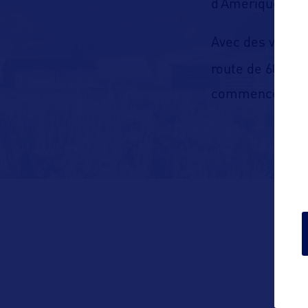
d’Amérique pour
Avec des vols d
route de 60% d
commencer votre