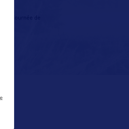
d’une journée de
 pour
?
ze