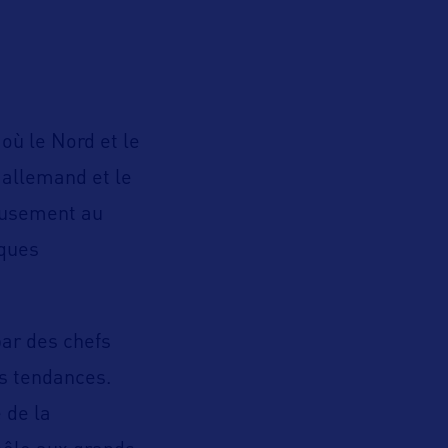
où le Nord et le
e allemand et le
usement au
ques
par des chefs
es tendances.
e de la