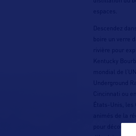
distillation du
espaces.
Descendez dans 
boire un verre d
rivière pour exp
Kentucky Bourbo
mondial de l’UN
Underground Rai
Cincinnati ou e
États-Unis, les
animés de la ré
pour découvrir l