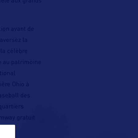
mêle aux grands
tion avant de
raversez la
 la célèbre
é au patrimoine
tional
ière Ohio à
aseball des
quartiers
amway gratuit
 ville