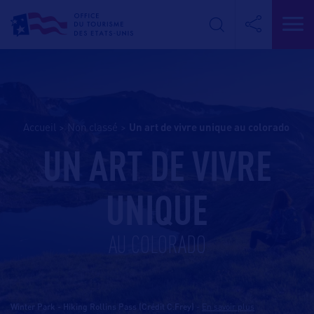
Accueil
>
Non classé
>
un art de vivre unique au colorado
UN ART DE VIVRE
UNIQUE
AU COLORADO
Winter Park - Hiking Rollins Pass (Crédit C.Frey)
-
En savoir plus