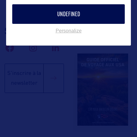
UNDEFINED
SUIVEZ-NOUS
TÉLÉCHARGEZ LA
Personalize
BROCHURE
S'inscrire à la
newsletter