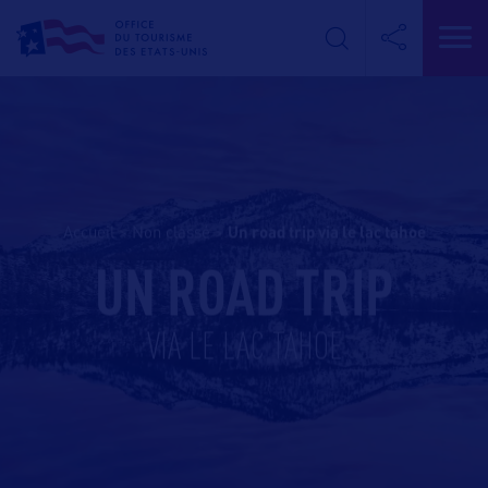
Accueil
>
Non classé
>
un road trip via le lac tahoe
UN ROAD TRIP
VIA LE LAC TAHOE