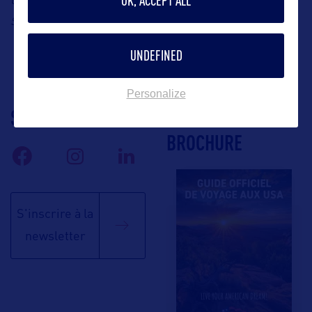
OK, ACCEPT ALL
Contact :
Lake Tahoe, E-mail :
,
visitlaketahoe.com/fr
Site internet :
UNDEFINED
Personalize
SUIVEZ-NOUS
TÉLÉCHARGEZ LA
BROCHURE
S'inscrire à la
newsletter