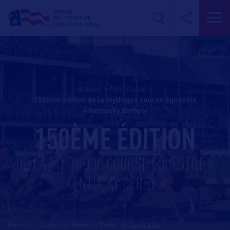
Accueil
>
Non classé
>
150ème édition de la mythique course équestre
« kentucky derby »
150ÈME ÉDITION
DE LA MYTHIQUE COURSE ÉQUESTRE «
KENTUCKY DERBY »
Kentucky - Louisville - Kentucky Derby
-
En savoir plus