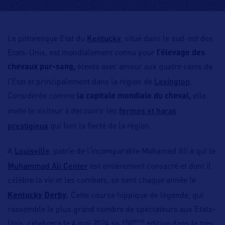
Kentucky
Le pittoresque Etat du
, situé dans le sud-est des
Etats-Unis, est mondialement connu pour
l’élevage des
chevaux pur-sang,
élevés avec amour aux quatre coins de
Lexington
l’Etat et principalement dans la région de
.
Considérée comme
la capitale mondiale du cheval,
elle
fermes et haras
invite le visiteur à découvrir les
prestigieux
qui font la fierté de la région.
Louisville
A
, patrie de l’incomparable Mohamed Ali à qui le
Muhammad Ali Center
est entièrement consacré et dont il
célèbre la vie et les combats, se tient chaque année le
Kentucky Derby
.
Cette course hippique de légende, qui
rassemble le plus grand nombre de spectateurs aux Etats-
ème
Unis, célèbrera le 4 mai 2024 sa 150
édition dans la très