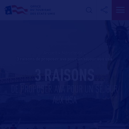
Accueil
>
Non classé
>
3 raisons de proposer ava pour un séjour aux usa
3 RAISONS
DE PROPOSER AVA POUR UN SÉJOUR
AUX USA