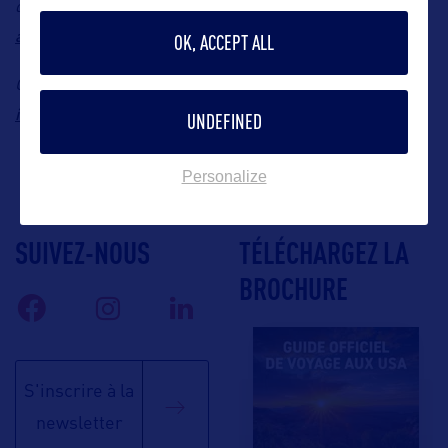
devenir partenaire AVA, contactez :
alexandre.cordier@ava.fr
OK, ACCEPT ALL
Contact : AVA Assurances, Tel : 01.53.20.44.20, E-mail :
info@ava.fr
UNDEFINED
Personalize
SUIVEZ-NOUS
TÉLÉCHARGEZ LA
BROCHURE
S'inscrire à la
newsletter