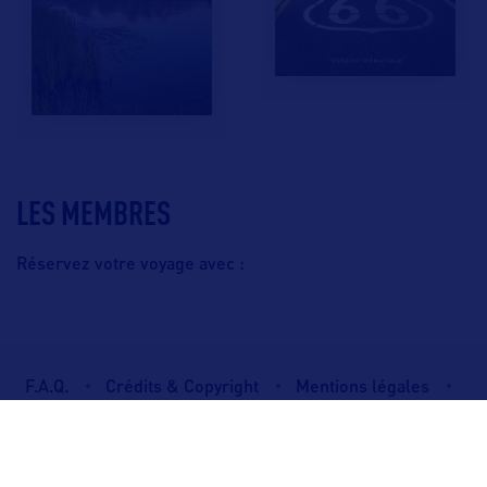
LES MEMBRES
Réservez votre voyage avec :
F.A.Q.
Crédits & Copyright
Mentions légales
Gestion des cookies
Politique de protection des données personnelles