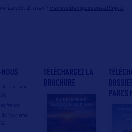
marine@uniqueconsulting.fr
ne Lando, E-mail :
-NOUS
TÉLÉCHARGEZ LA
TÉLÉCH
BROCHURE
DOSSIE
e du Tourisme
PARCS 
USA
 usa france
e du Tourisme
USA