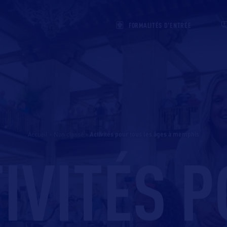
FORMALITÉS D'ENTRÉE
Accueil
>
Non classé
>
activités pour tous les âges à memphis
IVITÉS 