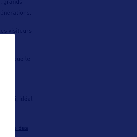
e, grands
générations.
es visiteurs
andis que le
rte et
ssippi, idéal
parade des