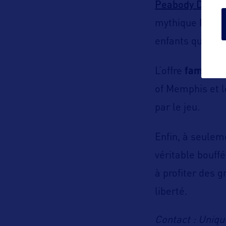
Peabody Ducks
mythique
Peabo
enfants que les
L’offre
family-f
of Memphis et le
par le jeu.
Enfin, à seulem
véritable bouffé
à profiter des 
liberté.
Contact : Uniqu