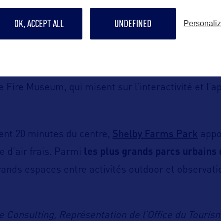
.
Chaque jour à 11h et 17h
, les canards traversent 
OK, ACCEPT ALL
UNDEFINED
dy Hotel
dans une mise en scène insolite qui amu
Personali
 parents.
Memphis Zoo
riendly
se complète avec le
, le Chi
 Fire Museum, qui misent sur l’interactivité et l’
Shelby Farms Park
ent 20 minutes du centre,
appo
e d’air frais. Parmi
les plus grands parcs urbains
grands espaces entre activités outdoor et observati
e Consulting, Représentation de l’Office du Tour