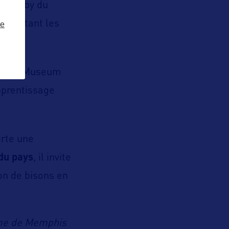
le lobby du
se autant les
ze
ldren’s Museum
apprentissage
rte une
 du pays
, il invite
on de bisons en
isme de Memphis