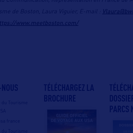
rld Communication, Représentation en France de 
Vlaura@bw
risme de Boston, Laura Viguier, E-mail :
ttps://www.meetboston.com/
-NOUS
TÉLÉCHARGEZ LA
TÉLÉCH
BROCHURE
DOSSIE
e du Tourisme
PARCS 
USA
 usa france
e du Tourisme