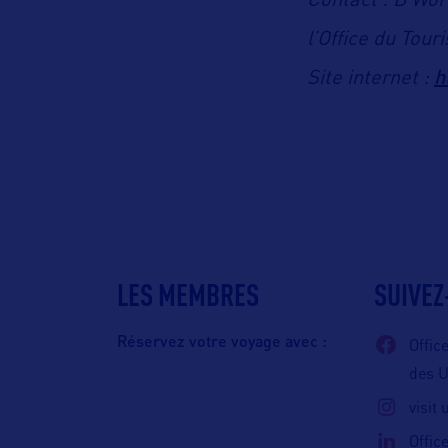
Contact : B Wo
l’Office du Tou
h
Site internet :
LES MEMBRES
SUIVEZ
Réservez votre voyage avec :
Offic
des 
visit
Offic