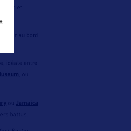
 rares et
ze
pédaler au bord
e, idéale entre
 Museum
, ou
ury
ou
Jamaica
ers battus.