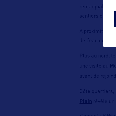
remarquables, p
sentiers ombra
À proximité,
Ja
de l’eau qu’à un
Plus au nord, l
une visite au
Mu
avant de rejoin
Côté quartiers,
Plain
révèle un