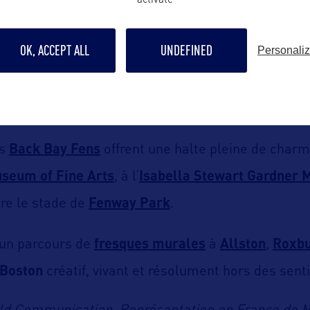
activate
arfaits pour une promenade entre collines, arbres
gés.
OK, ACCEPT ALL
UNDEFINED
Personali
maica Pond
invite aussi bien à marcher, courir ou 
e sortie en voile ou en aviron sur l’eau.
es
Back Bay Fens
offrent une halte pleine de charm
seum of Fine Arts
, à l’
Isabella Stewart Gardner
dre le stade de
Fenway Park
.
 un parcours de
fresques murales
à
Allston
,
Roxb
Boston
créatif, vivant et résolument hors des senti