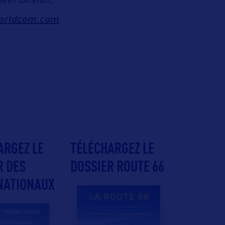
Meet Boston,
orldcom.com
,
ARGEZ LE
TÉLÉCHARGEZ LE
R DES
DOSSIER ROUTE 66
NATIONAUX