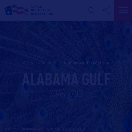
Accueil
>
Alabama
>
alabama gulf coast zoo
ALABAMA GULF
COAST ZOO
Alabama - Alabama Gulf Coast Zoo
-
En savoir plus