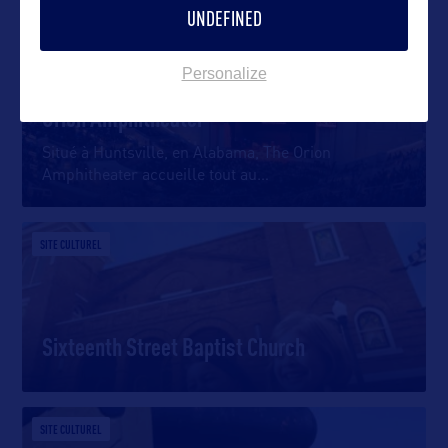
UNDEFINED
DIVERTISSEMENT
Personalize
Orion Amphitheater
Situé à Huntsville, en Alabama, The Orion
Amphitheater accueille tout au
…
SITE CULTUREL
Sixteenth Street Baptist Church
SITE CULTUREL