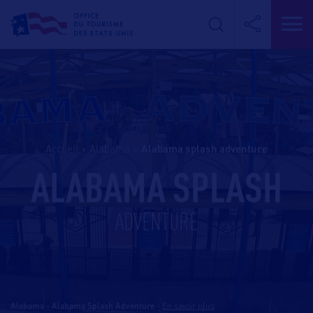
Accueil
>
Alabama
>
alabama splash adventure
ALABAMA SPLASH
ADVENTURE
Alabama - Alabama Splash Adventure
-
En savoir plus