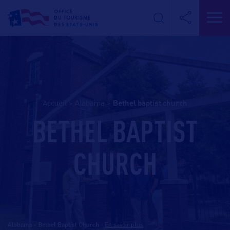
Accueil
>
Alabama
>
bethel baptist church
BETHEL BAPTIST
CHURCH
Alabama - Bethel Baptist Church
-
En savoir plus