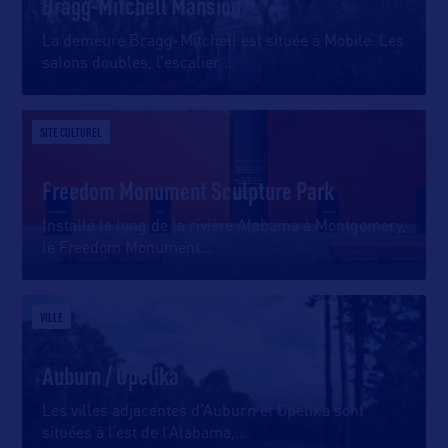
Bragg-Mitchell Mansion
La demeure Bragg-Mitchell est située à Mobile. Les
salons doubles, l’escalier
…
SITE CULTUREL
Freedom Monument Sculpture Park
Installé le long de la rivière Alabama à Montgomery,
le Freedom Monument
…
VILLE
Auburn / Opelika
Les villes adjacentes d’Auburn et Opelika sont
situées à l’est de l’Alabama,
…