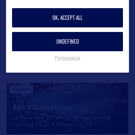
OK, ACCEPT ALL
VOIR LE SITE
UNDEFINED
Personalize
DANS LA MÊME CATEGORIE
SITE CULTUREL
Hank Williams Museum
Le Musée Hank Williams de Montgomery rend
hommage à la vie et à l’oeuvre
…