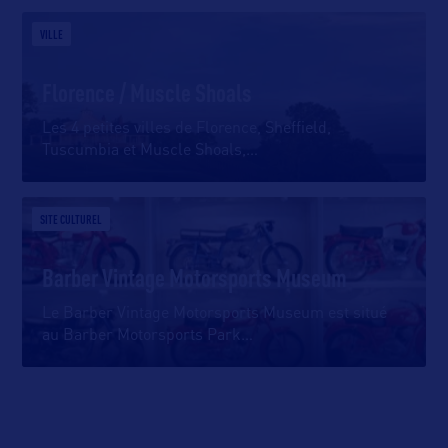
VILLE
Florence / Muscle Shoals
Les 4 petites villes de Florence, Sheffield,
Tuscumbia et Muscle Shoals,
…
SITE CULTUREL
Barber Vintage Motorsports Museum
Le Barber Vintage Motorsports Museum est situé
au Barber Motorsports Park
…