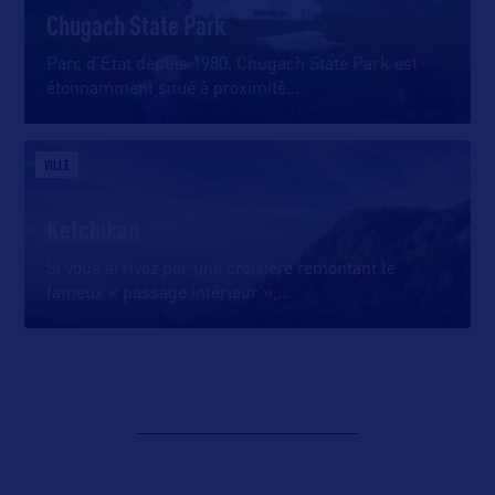
Chugach State Park
Parc d’Etat depuis 1980, Chugach State Park est
étonnamment situé à proximité
…
VILLE
Ketchikan
Si vous arrivez par une croisière remontant le
fameux « passage intérieur »,
…