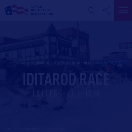
Accueil
>
Alaska
>
iditarod race
IDITAROD RACE
LA COURSE DU SÉRUM
Alaska - Iditarod Race
-
En savoir plus