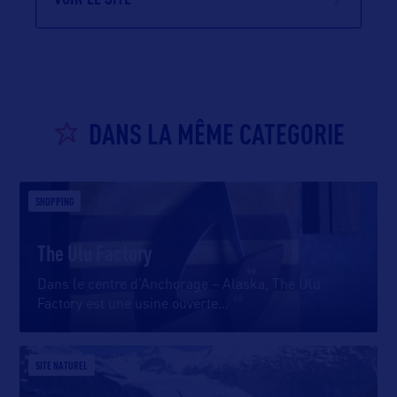
DANS LA MÊME CATEGORIE
SHOPPING
The Ulu Factory
Dans le centre d’Anchorage – Alaska, The Ulu
Factory est une usine ouverte
…
SITE NATUREL