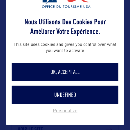
Contact grand public
Nous Utilisons Des Cookies Pour
info@alaskatia.org
Améliorer Votre Expérience.
Suivre
This site uses cookies and gives you control over what
you want to activate
OK, ACCEPT ALL
UNDEFINED
Personalize
VOIR LE SITE