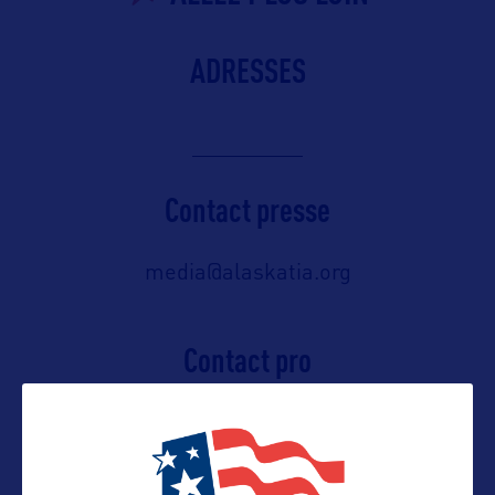
ADRESSES
Contact presse
media@alaskatia.org
Contact pro
traveltrade@alaskatia.org