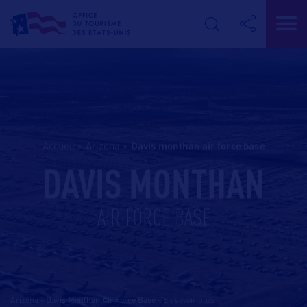
Accueil
>
Arizona
>
davis monthan air force base
DAVIS MONTHAN
AIR FORCE BASE
Arizona - Davis Monthan Air Force Base
-
En savoir plus