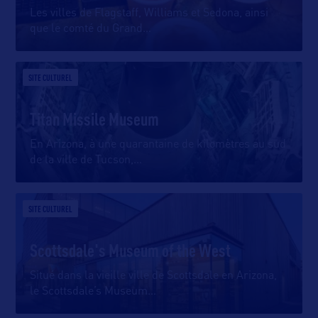
Les villes de Flagstaff, Williams et Sedona, ainsi
que le comté du Grand
…
SITE CULTUREL
Titan Missile Museum
En Arizona, à une quarantaine de kilomètres au sud
de la ville de Tucson,
…
SITE CULTUREL
Scottsdale's Museum of the West
Situé dans la vieille ville de Scottsdale en Arizona,
le Scottsdale’s Museum
…