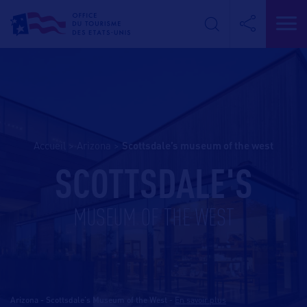
Accueil
>
Arizona
>
scottsdale’s museum of the west
SCOTTSDALE'S
MUSEUM OF THE WEST
Arizona - Scottsdale's Museum of the West
-
En savoir plus