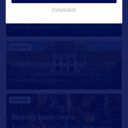
Ozark National Forest
Personalize
Couvrant presque 500.000 hectares au nord et au
centre de l’Arkansas, la
…
SITE CULTUREL
Little Rock Central High School
Little Rock abrite l’un des sites liés aux droits
civiques les plus importants
…
SITE NATUREL
Blanchard Springs Caverns
Au nord-ouest de l’Arkansas, la région accidentée