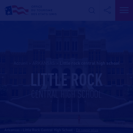
Accueil
>
ARKANSAS
>
little rock central high school
LITTLE ROCK
CENTRAL HIGH SCHOOL
Arkansas - Little Rock Central High School
-
En savoir plus