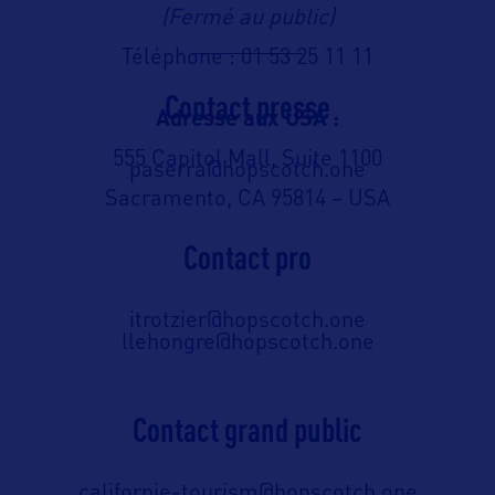
(Fermé au public)
Téléphone : 01 53 25 11 11
Contact presse
Adresse aux USA :
555 Capitol Mall, Suite 1100
paserra@hopscotch.one
Sacramento, CA 95814 – USA
Contact pro
itrotzier@hopscotch.one
llehongre@hopscotch.one
Contact grand public
californie-tourism@hopscotch.one