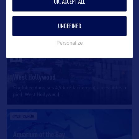
OK, ACCEPT ALL
UNDEFINED
DANS LA MÊME CATEGORIE
Personalize
VILLE
West Hollywood
Englobée dans ses 4,9 km² facilement accessibles à
pied, West Hollywood
…
DIVERTISSEMENT
Aquarium of the Bay