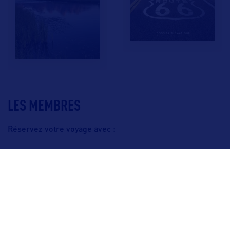
LES MEMBRES
Réservez votre voyage avec :
F.A.Q.
Crédits & Copyright
Mentions légales
Gestion des cookies
Politique de protection des données personnelles