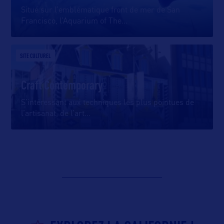
Situé sur l’emblématique front de mer de San
Francisco, l’Aquarium of The
…
SITE CULTUREL
Craft Contemporary
S’intéressant aux techniques les plus pointues de
l’artisanat, de l’art
…