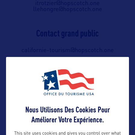
itrotzier@hopscotch.one
llehongre@hopscotch.one
Contact grand public
californie-tourism@hopscotch.one
01 53 25 11 11
Suivre
Nous Utilisons Des Cookies Pour
Améliorer Votre Expérience.
This site uses cookies and gives you control over what