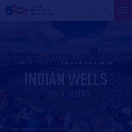
Accueil
>
Californie
>
indian wells tennis garden
INDIAN WELLS
TENNIS GARDEN
Californie - Indian Wells Tennis Garden
-
En savoir plus