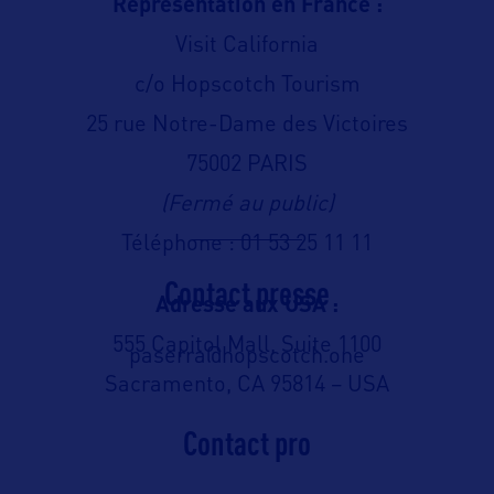
Représentation en France :
Visit California
c/o Hopscotch Tourism
25 rue Notre-Dame des Victoires
75002 PARIS
(Fermé au public)
Téléphone : 01 53 25 11 11
Contact presse
Adresse aux USA :
555 Capitol Mall, Suite 1100
paserra@hopscotch.one
Sacramento, CA 95814 – USA
Contact pro