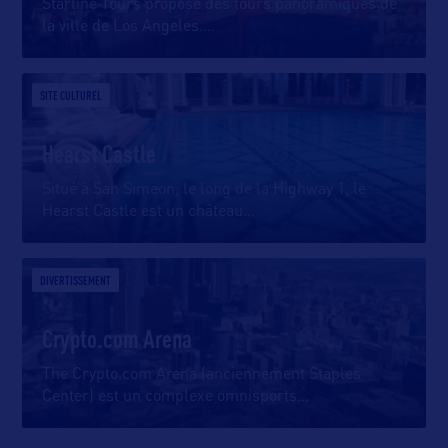
Starline Tours propose des tours panoramiques de
la ville de Los Angeles.
…
SITE CULTUREL
Hearst Castle
Situé à San Simeon, le long de la Highway 1, le
Hearst Castle est un château
…
DIVERTISSEMENT
Crypto.com Arena
The Crypto.com Arena (anciennement Staples
Center) est un complexe omnisports
…