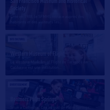
San Francisco Museum and Historical
Society
Créé en 1988, le SFMHS retrace auprès des
habitants et des visiteurs les
…
SITE CULTUREL
Western Museum of Flight
Le Western Museum of Flight de Torrance en
Californie est une institution
…
DIVERTISSEMENT
Boomers Palm Springs
Situé à Cathedral City au sud de Palm Springs,