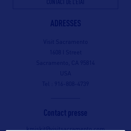
CONTACT DE L'ÉTAT
ADRESSES
Visit Sacramento
1608 I Street
Sacramento, CA 95814
USA
Tel : 916-808-4739
Contact presse
kmiskit@visitsacramento.com