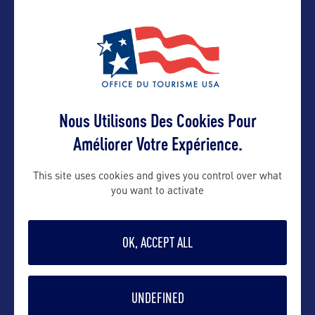
Contact pro
sbradley@visitsacramento.com
Nous Utilisons Des Cookies Pour
Améliorer Votre Expérience.
Contact grand public
This site uses cookies and gives you control over what
info@visitsacramento.com
you want to activate
Suivre
OK, ACCEPT ALL
UNDEFINED