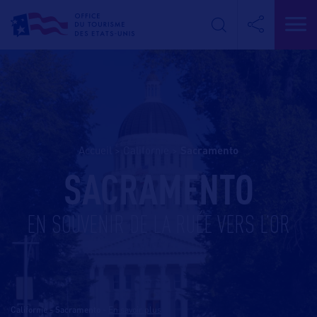
Accueil
>
Californie
>
sacramento
SACRAMENTO
EN SOUVENIR DE LA RUÉE VERS L’OR
Californie - Sacramento
-
En savoir plus