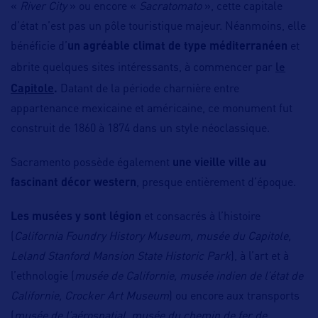
«
River City
» ou encore «
Sacratomato
», cette capitale
d’état n’est pas un pôle touristique majeur. Néanmoins, elle
bénéficie d’
un agréable climat de type méditerranéen
et
le
abrite quelques sites intéressants, à commencer par
Capitole
.
Datant de la période charnière entre
appartenance mexicaine et américaine, ce monument fut
construit de 1860 à 1874 dans un style néoclassique.
Sacramento possède également
une vieille ville au
fascinant décor western
, presque entièrement d’époque.
Les musées y sont légion
et consacrés à l’histoire
(
California Foundry History Museum, musée du Capitole,
Leland Stanford Mansion State Historic Park
), à l’art et à
l’ethnologie (
musée de Californie, musée indien de l’état de
Californie, Crocker Art Museum
) ou encore aux transports
(
musée de l’aérospatial, musée du chemin de fer de